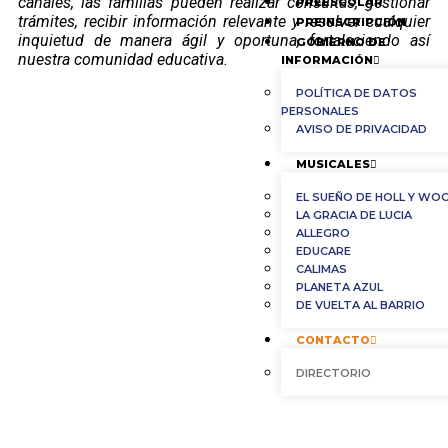
canales, las familias pueden realizar consultas, gestionar
PREESCOLAR
trámites, recibir información relevante y resolver cualquier
PREINSCRIPCIÓN
inquietud de manera ágil y oportuna, fortaleciendo así
GOBIERNO DE
nuestra comunidad educativa.
INFORMACIÓN
POLÍTICA DE DATOS
PERSONALES
AVISO DE PRIVACIDAD
MUSICALES
EL SUEÑO DE HOLL Y WO
LA GRACIA DE LUCIA
ALLEGRO
EDUCARE
CALIMAS
PLANETA AZUL
DE VUELTA AL BARRIO
CONTACTO
DIRECTORIO