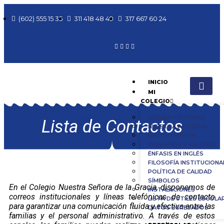
(602) 555 15 35
311 418 48 49
317 667 60 24
INICIO
MI
COLEGIO
RESEÑA HISTORICA
Lista de Contactos
NUESTRA PATRONA
MISIÓN Y VISIÓN
PRINCIPIOS Y VALORES
ÉNFASIS EN INGLÉS
FILOSOFÍA INSTITUCIONA
POLÍTICA DE CALIDAD
SÍMBOLOS
En el Colegio Nuestra Señora de la Gracia, disponemos de
INSTALACIONES
correos institucionales y líneas telefónicas de contacto
LISTA DE ÚTILES ESCOLA
para garantizar una comunicación fluida y efectiva entre las
DATOS EGRESADOS
familias y el personal administrativo. A través de estos