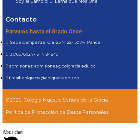
Soy el Cambio: El Lema que Nos Une
Contacto
Párvulos hasta el Grado Once
Sede Campestre: Cra 125 Nº 22-150 Av. Pance
3176676024 - 3114184849
admisiones: admisiones@colgracia.edu.co
Email: colgracia@colgracia.edu.co
©2026. Colegio Nuestra Señora de la Gracia
Política de Protección de Datos Personales
Abrir chat